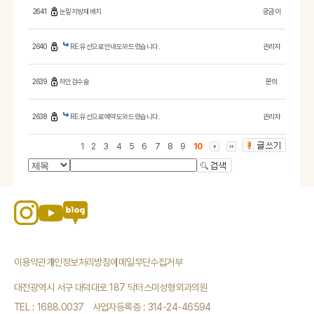
2641
눈밑지방재배치
궁금이
2640
RE:유선으로안내도와드렸습니다.
관리자
2639
하안검수술
문의
2638
RE:유선으로예약도와드렸습니다.
관리자
1
2
3
4
5
6
7
8
9
10
이용약관
개인정보처리방침
이메일무단수집거부
대전광역시 서구 대덕대로 187 닥터스미성형외과의원
TEL : 1688.0037
사업자등록증 : 314-24-46594