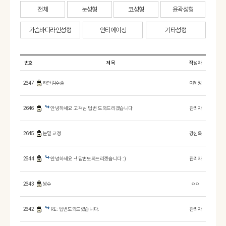
전체
눈성형
코성형
윤곽성형
가슴바디라인성형
안티에이징
기타성형
번호
제목
작성자
2647
하안검수술
이혜정
2646
안녕하세요 고객님 답변 도와드리겠습니다
관리자
2645
눈밑 교정
강신옥
2644
안녕하세요 -! 답변도와드리겠습니다 :)
관리자
2643
쌍수
ㅇㅇ
2642
RE: 답변도와드렸습니다.
관리자