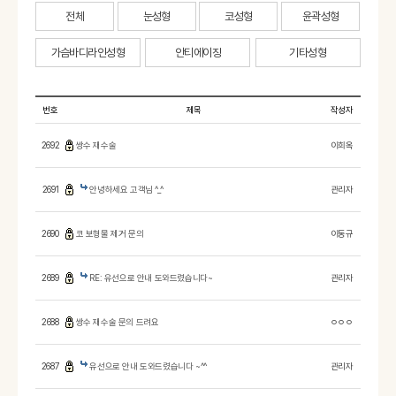
전체
눈성형
코성형
윤곽성형
가슴바디라인성형
안티에이징
기타성형
번호
제목
작성자
2692
쌍수 재수술
이희옥
2691
안녕하세요 고객님 ^_^
관리자
2690
코 보형물 제거 문의
이동규
2689
RE: 유선으로 안내 도와드렸습니다~
관리자
2688
쌍수 재수술 문의 드려요
ㅇㅇㅇ
2687
유선으로 안내 도와드렸습니다 ~^^
관리자