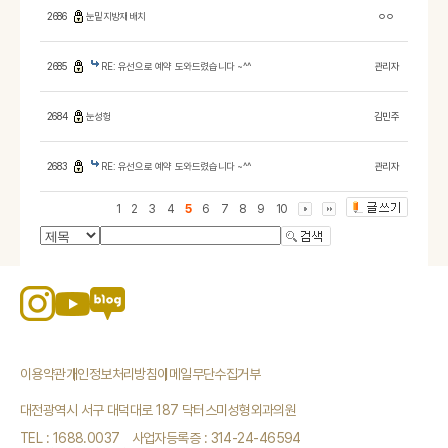
2686
눈밑지방재배치
ㅇㅇ
2685
RE: 유선으로 예약 도와드렸습니다 ~^^
관리자
2684
눈성헝
김민주
2683
RE: 유선으로 예약 도와드렸습니다 ~^^
관리자
1
2
3
4
5
6
7
8
9
10
이용약관
개인정보처리방침
이메일무단수집거부
대전광역시 서구 대덕대로 187 닥터스미성형외과의원
TEL : 1688.0037
사업자등록증 : 314-24-46594