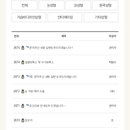
전체
눈성형
코성형
윤곽성형
가슴바디라인성형
안티에이징
기타성형
번호
제목
작성자
2675
문의주신 내용 답변도와드리겠습니다-!
관리자
2674
침샘보톡스 및 사각보톡스
박범수
2673
RE: 문의주신 내용 답변 도와드리겠습니다
관리자
2672
눈 지방 제거 수술
HH
2671
유선으로 안내도와 드렸습니다 ~
관리자
2670
입꼬리
조