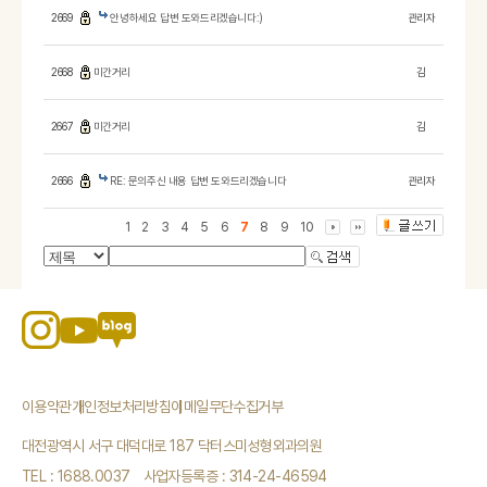
2669
안녕하세요 답변 도와드리겠습니다:)
관리자
2668
미간거리
김
2667
미간거리
김
2666
RE: 문의주신 내용 답변 도와드리겠습니다
관리자
1
2
3
4
5
6
7
8
9
10
이용약관
개인정보처리방침
이메일무단수집거부
대전광역시 서구 대덕대로 187 닥터스미성형외과의원
TEL : 1688.0037
사업자등록증 : 314-24-46594