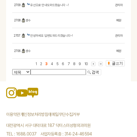
2709
유선으로 안내도와드렸습니다 ~!
관리자
2708
쌍수
예원
2707
안녕하세요 답변도와드리겠습니다-!
관리자
2706
쌍수
예원
1
2
3
4
5
6
7
8
9
10
이용약관
개인정보처리방침
이메일무단수집거부
대전광역시 서구 대덕대로 187 닥터스미성형외과의원
TEL : 1688.0037
사업자등록증 : 314-24-46594