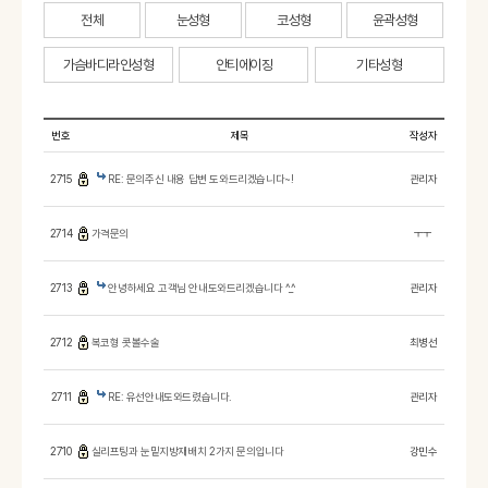
전체
눈성형
코성형
윤곽성형
가슴바디라인성형
안티에이징
기타성형
번호
제목
작성자
2715
RE: 문의주신 내용 답변 도와드리겠습니다~!
관리자
2714
가격문의
ㅜㅜ
2713
안녕하세요 고객님 안내도와드리겠습니다 ^_^
관리자
2712
복코형 콧볼수술
최병선
2711
RE: 유선안내도와드렸습니다.
관리자
2710
실리프팅과 눈밑지방재배치 2가지 문의입니다
강민수